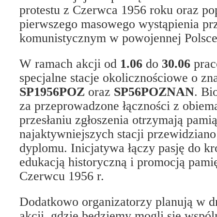
protestu z Czerwca 1956 roku oraz pop
pierwszego masowego wystąpienia p
komunistycznym w powojennej Polsce
W ramach akcji od
1.06
do
30.06
prac
specjalne stacje okolicznościowe o 
SP1956POZ
oraz
SP56POZNAN
. Bi
za przeprowadzone łączności z obiema
przesłaniu zgłoszenia otrzymają pami
najaktywniejszych stacji przewidziano
dyplomu. Inicjatywa łączy pasję do kr
edukacją historyczną i promocją pami
Czerwcu 1956 r.
Dodatkowo organizatorzy planują w dn
akcji, gdzie będziemy mogli się wspól