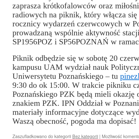
zaprasza krótkofalowców oraz miłośn
radiowych na piknik, który włącza si
rocznicy wydarzeń czerwcowych w Po
prowadzaną wspólnie aktywność stacj
SP1956POZ i SP56POZNAŃ w rama
Piknik odbędzie się w sobotę 20 czerw
kampusu UAM wydział nauk Polityczn
Uniwersytetu Poznańskiego – tu
pinez
9:30 do ok 15:00. W trakcie pikniku 
Poznańskiego PZK będą mieli okazję o
znakiem PZK. IPN Oddział w Poznani
materiały informacyjne dotyczące wy
Waszą obecność, pogoda ma dopisać!
Zaszufladkowano do kategorii
Bez kategorii
|
Możliwość koment