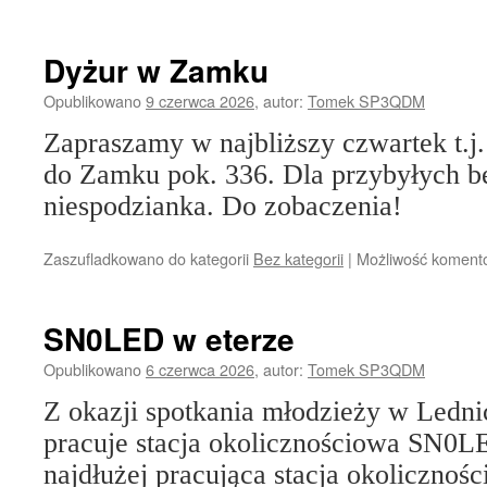
Dyżur w Zamku
Opublikowano
9 czerwca 2026
,
autor:
Tomek SP3QDM
Zapraszamy w najbliższy czwartek t.j.
do Zamku pok. 336. Dla przybyłych b
niespodzianka. Do zobaczenia!
Zaszufladkowano do kategorii
Bez kategorii
|
Możliwość koment
SN0LED w eterze
Opublikowano
6 czerwca 2026
,
autor:
Tomek SP3QDM
Z okazji spotkania młodzieży w Ledn
pracuje stacja okolicznościowa SN0L
najdłużej pracująca stacja okoliczno