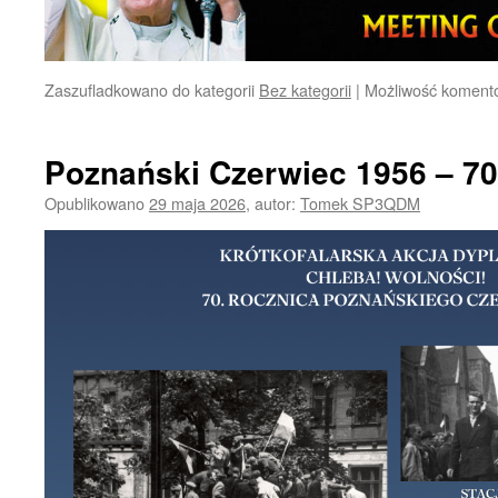
Zaszufladkowano do kategorii
Bez kategorii
|
Możliwość koment
Poznański Czerwiec 1956 – 70
Opublikowano
29 maja 2026
,
autor:
Tomek SP3QDM