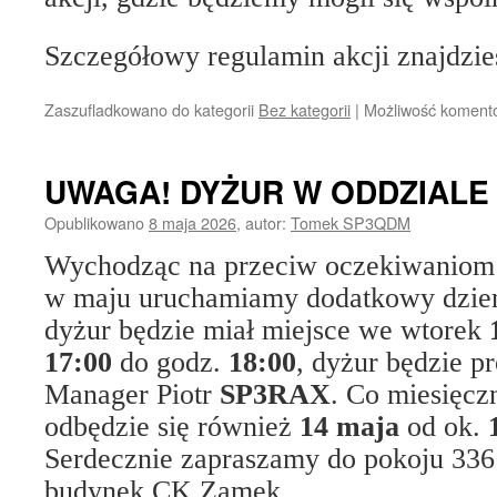
Szczegółowy regulamin akcji znajdzi
Zaszufladkowano do kategorii
Bez kategorii
|
Możliwość koment
UWAGA! DYŻUR W ODDZIALE 
Opublikowano
8 maja 2026
,
autor:
Tomek SP3QDM
Wychodząc na przeciw oczekiwaniom
w maju uruchamiamy dodatkowy dzień
dyżur będzie miał miejsce we wtorek
17:00
do godz.
18:00
, dyżur będzie 
Manager Piotr
SP3RAX
. Co miesięc
odbędzie się również
14 maja
od ok.
Serdecznie zapraszamy do pokoju 336 
budynek CK Zamek.