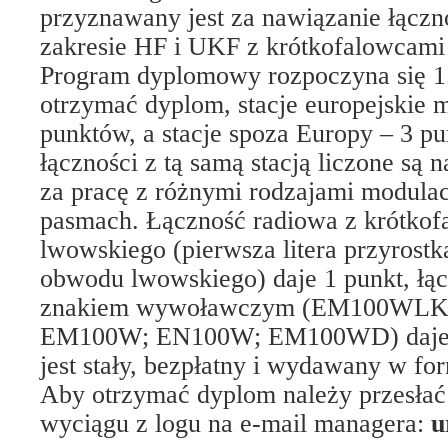
przyznawany jest za nawiązanie łączn
zakresie HF i UKF z krótkofalowcam
Program dyplomowy rozpoczyna się 1.
otrzymać dyplom, stacje europejskie 
punktów, a stacje spoza Europy – 3 pu
łączności z tą samą stacją liczone są
za pracę z różnymi rodzajami modulac
pasmach. Łączność radiowa z krótko
lwowskiego (pierwsza litera przyrost
obwodu lwowskiego) daje 1 punkt, łą
znakiem wywoławczym (EM100WL
EM100W; EN100W; EM100WD) daje 
jest stały, bezpłatny i wydawany w for
Aby otrzymać dyplom należy przesłać
wyciągu z logu na e-mail managera:
u