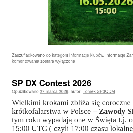
Zaszufladkowano do kategorii
Informacje klubów
,
Informacje Za
SPOTKANIE
komentowania
została wyłączona
NA
DĘBINIE
16
SP DX Contest 2026
maja
2026
Opublikowano
27 marca 2026
,
autor:
Tomek SP3QDM
r.
Wielkimi krokami zbliża się coroczne
krótkofalarstwa w Polsce –
Zawody S
tym roku wypadają one w Święta t.j. o
15:00 UTC ( czyli 17:00 czasu lokalne