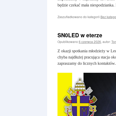
będzie czekać mała niespodzianka.
Zaszufladkowano do kategorii
Bez katego
SN0LED w eterze
Opublikowano
6 czerwca 2026
,
autor:
To
Z okazji spotkania młodzieży w L
chyba najdłużej pracująca stacja o
zapraszamy do licznych kontaktów.