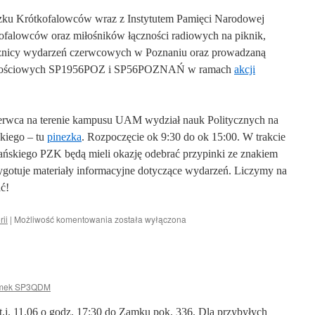
zku Krótkofalowców wraz z Instytutem Pamięci Narodowej
ofalowców oraz miłośników łączności radiowych na piknik,
cznicy wydarzeń czerwcowych w Poznaniu oraz prowadzaną
icznościowych SP1956POZ i SP56POZNAŃ w ramach
akcji
zerwca na terenie kampusu UAM wydział nauk Politycznych na
kiego – tu
pinezka
. Rozpoczęcie ok 9:30 do ok 15:00. W trakcie
ńskiego PZK będą mieli okazję odebrać przypinki ze znakiem
gotuje materiały informacyjne dotyczące wydarzeń. Liczymy na
ć!
PIKNIK
rii
|
Możliwość komentowania
została wyłączona
RADIOWY
20.06.2026
mek SP3QDM
t.j. 11.06 o godz. 17:30 do Zamku pok. 336. Dla przybyłych