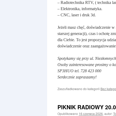
– Radiotechnika RTV, ( technika la
– Elektronika, informatyka.
– CNC, laser i druk 3d.
Jeżeli masz chęć, doświadczenie w
starszej generacji), czas i ochotę 
dla Ciebie. To jest propozycja udzi
doświadczenie oraz zaangażowanie
Spotykamy się przy ul. Niezłomnyc
Osoby zainteresowane prosimy o ko
SP3HUO tel. 728 423 000
Serdecznie zapraszamy!
Zaszufladkowano do kategorii
Bez katego
PIKNIK RADIOWY 20.0
Opublikowano
16 czerwca 2026
,
autor:
T