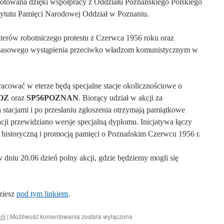
towana dzięki współpracy z Oddziału Poznańskiego Polskiego
ytutu Pamięci Narodowej Oddział w Poznaniu.
aterów robotniczego protestu z Czerwca 1956 roku oraz
o masowego wystąpienia przeciwko władzom komunistycznym w
acować w eterze będą specjalne stacje okolicznościowe o
OZ
oraz
SP56POZNAN
. Biorący udział w akcji za
stacjami i po przesłaniu zgłoszenia otrzymają pamiątkowe
cji przewidziano wersje specjalną dyplomu. Inicjatywa łączy
ą historyczną i promocją pamięci o Poznańskim Czerwcu 1956 r.
dniu 20.06 dzień polny akcji, gdzie będziemy mogli się
ziesz
pod tym linkiem
.
Poznański
rii
|
Możliwość komentowania
została wyłączona