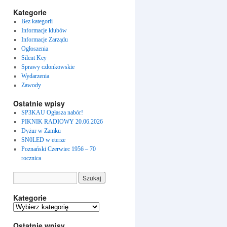
Kategorie
Bez kategorii
Informacje klubów
Informacje Zarządu
Ogłoszenia
Silent Key
Sprawy członkowskie
Wydarzenia
Zawody
Ostatnie wpisy
SP3KAU Ogłasza nabór!
PIKNIK RADIOWY 20.06.2026
Dyżur w Zamku
SN0LED w eterze
Poznański Czerwiec 1956 – 70
rocznica
Kategorie
Kategorie
Ostatnie wpisy