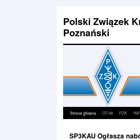
Polski Związek K
Poznański
Strona główna
OT-08
PZK
IN
Przejdź
do
SP3KAU Ogłasza nabó
treści