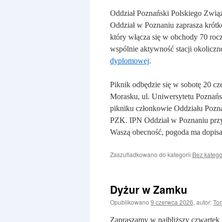
Oddział Poznański Polskiego Zwią
Oddział w Poznaniu zaprasza krótk
który włącza się w obchody 70 ro
wspólnie aktywność stacji okol
dyplomowej
.
Piknik odbędzie się w sobotę 20 c
Morasku, ul. Uniwersytetu Poznańs
pikniku członkowie Oddziału Pozna
PZK. IPN Oddział w Poznaniu przy
Waszą obecność, pogoda ma dopisa
Zaszufladkowano do kategorii
Bez katego
Dyżur w Zamku
Opublikowano
9 czerwca 2026
,
autor:
To
Zapraszamy w najbliższy czwartek 