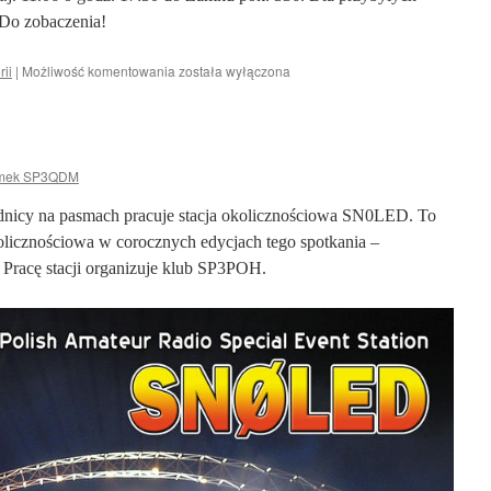
 Do zobaczenia!
Dyżur
rii
|
Możliwość komentowania
została wyłączona
w
Zamku
mek SP3QDM
ednicy na pasmach pracuje stacja okolicznościowa SN0LED. To
kolicznościowa w corocznych edycjach tego spotkania –
 Pracę stacji organizuje klub SP3POH.