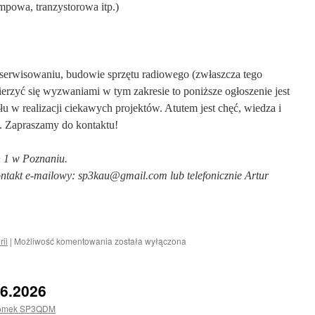
mpowa, tranzystorowa itp.)
 serwisowaniu, budowie sprzętu radiowego (zwłaszcza tego
zmierzyć się wyzwaniami w tym zakresie to poniższe ogłoszenie jest
ału w realizacji ciekawych projektów. Atutem jest chęć, wiedza i
. Zapraszamy do kontaktu!
h 1 w Poznaniu.
ntakt e-mailowy: sp3kau@gmail.com lub telefonicznie Artur
SP3KAU
rii
|
Możliwość komentowania
została wyłączona
Ogłasza
nabór!
6.2026
omek SP3QDM