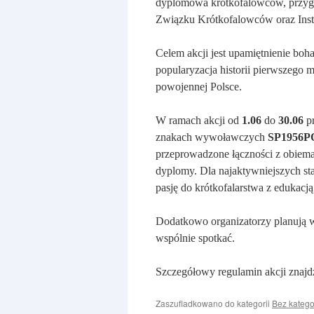
dyplomowa krótkofalowców, przygo
Związku Krótkofalowców oraz Inst
Celem akcji jest upamiętnienie boh
popularyzacja historii pierwszeg
powojennej Polsce.
W ramach akcji od
1.06
do
30.06
pr
znakach wywoławczych
SP1956P
przeprowadzone łączności z obiema 
dyplomy. Dla najaktywniejszych sta
pasję do krótkofalarstwa z edukacj
Dodatkowo organizatorzy planują w 
wspólnie spotkać.
Szczegółowy regulamin akcji znajd
Zaszufladkowano do kategorii
Bez katego