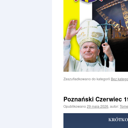
Zaszufladkowano do kategorii
Bez katego
Poznański Czerwiec 1
Opublikowano
29 maja 2026
,
autor:
Tom